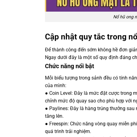
Nổ hũ ong m
Cập nhật quy tắc trong n
Để thành công đến sớm không hề đơn giản, 
Ngay dưới đây là một số quy định đáng ch
Chức năng nổi bật
Mỗi biểu tượng trong sảnh đều có tính năn
của mình:
● Coin Level: Đây là mức đặt cược trong m
chỉnh mức độ quay sao cho phù hợp với n
● Paylines: Đây là hàng trúng thưởng sau 
tăng lên.
● Freespin: Chức năng vòng quay miễn phí 
quá trình trải nghiệm.