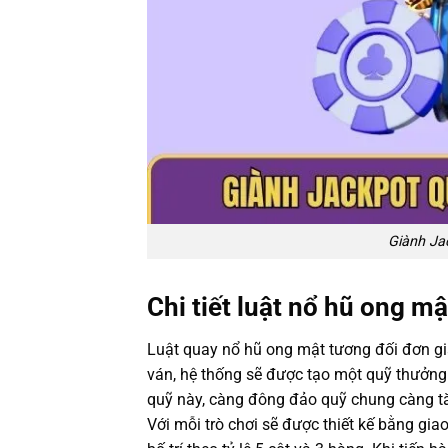
Giành Ja
Chi tiết luật nổ hũ ong mậ
Luật quay nổ hũ ong mật tương đối đơn giả
ván, hệ thống sẽ được tạo một quỹ thưởng 
quỹ này, càng đông đảo quỹ chung càng t
Với mỗi trò chơi sẽ được thiết kế bằng gi