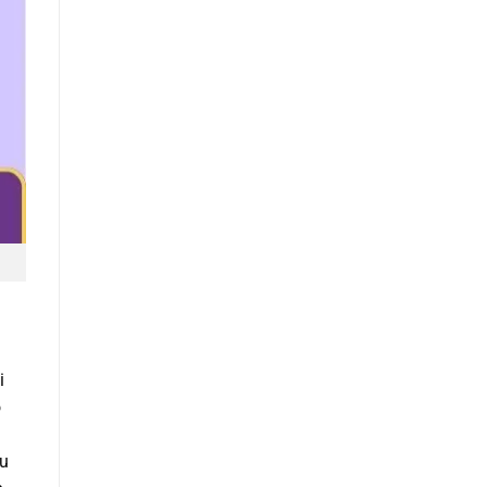
i
o
ều