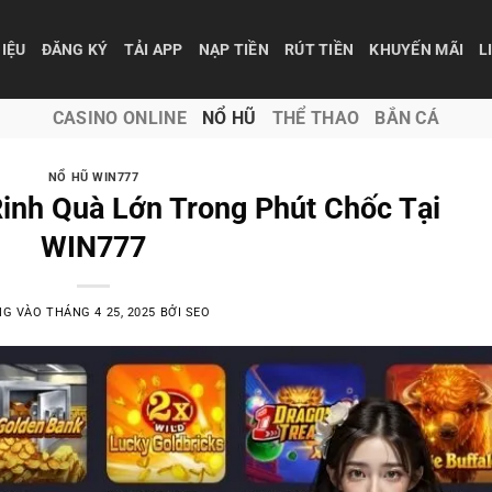
HIỆU
ĐĂNG KÝ
TẢI APP
NẠP TIỀN
RÚT TIỀN
KHUYẾN MÃI
L
CASINO ONLINE
NỔ HŨ
THỂ THAO
BẮN CÁ
NỔ HŨ WIN777
inh Quà Lớn Trong Phút Chốc Tại
WIN777
NG VÀO
THÁNG 4 25, 2025
BỞI
SEO