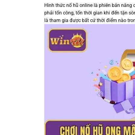
Hình thức nổ hũ online là phiên bản nâng c
phải tốn công, tốn thời gian khi đến tận sò
là tham gia được bất cứ thời điểm nào tro