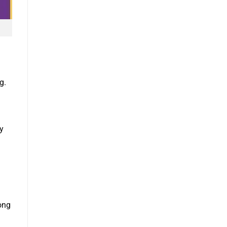
g.
y
ong