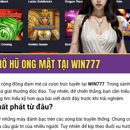
i cộng đồng đam mê cá cược trực tuyến tại
WIN777
. Trong sảnh
giá giải thưởng độc đáo. Tuy nhiên, để chiến thắng, bạn cần hiểu
g tìm hiểu kỹ hơn qua bài viết dưới đây trước khi trải nghiệm.
uất phát từ đâu?
ừ những máy đánh bạc trên các sòng bài truyền thống. Chúng c
cầu giải trí của nhiều người. Tuy nhiên để kịp theo đuổi xu hư