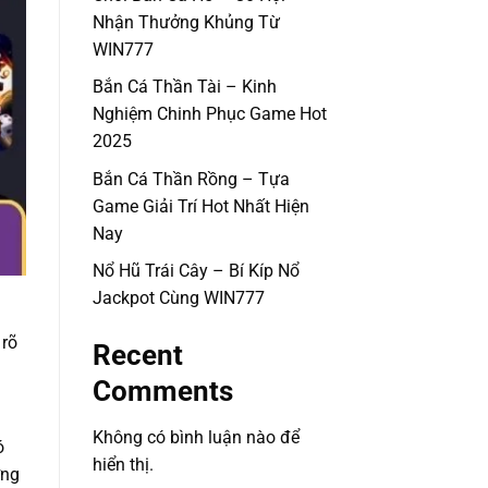
Nhận Thưởng Khủng Từ
WIN777
Bắn Cá Thần Tài – Kinh
Nghiệm Chinh Phục Game Hot
2025
Bắn Cá Thần Rồng – Tựa
Game Giải Trí Hot Nhất Hiện
Nay
Nổ Hũ Trái Cây – Bí Kíp Nổ
Jackpot Cùng WIN777
 rõ
Recent
Comments
Không có bình luận nào để
ó
hiển thị.
ớng