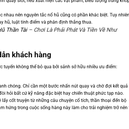
 hành quay slot, nếu xuất hiện các vật phẩm, biểu tượng trùng khớ
ác nhau nên nguyên tắc nổ hũ cũng có phần khác biệt. Tuy nhiên
y hũ, luật tính điểm và phân định thắng thua.
ũ Thần Tài
– Chơi Là Phải Phát Và Tiền Về Như
 dẫn khách hàng
c tuyến không thể bỏ qua bởi sảnh sở hữu nhiều ưu điểm:
nhanh chóng. Chỉ cần một bước nhấn nút quay và chờ đợi kết quả
òi hỏi bất cứ kỹ năng đặc biệt hay chiến thuật phức tạp nào.
 lấy cốt truyện từ những câu chuyện cổ tích, thần thoại đến bộ
ảm hứng trong cuộc sống hàng này làm cho trải nghiệm trở nên 