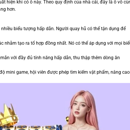
uất hiện khi có ô này. Theo quy định của nhà cái, đây là ô vô cù
àng hơn.
nhiều biểu tượng hấp dẫn. Người quay hũ có thể tận dụng để
c nhằm tạo ra tổ hợp đồng nhất. Nó có thể áp dụng với mọi biể
mắn với đầy đủ tính năng hấp dẫn, thu thập thêm dòng ăn
ộ mini game, hội viên được phép tìm kiếm vật phẩm, nâng cao