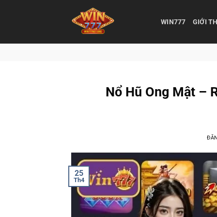
Bỏ
qua
WIN777
GIỚI T
nội
dung
Nổ Hũ Ong Mật – R
ĐĂ
25
Th4