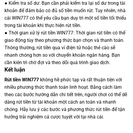
● Kiểm tra số dư: Bạn cần phải kiểm tra lại số dư trong tài
khoản để đảm bảo có đủ số tiền muốn rút. Tuy nhiên, nhà
cái WIN777 có thể yêu cầu bạn duy trì một số tiền tối thiểu
trong tài khoản khi thực hiện rút tiền.
● Thời gian xử lý rút tiền WIN777: Thời gian rút tiền có thể
giao động tùy theo phương thức bạn chọn và thanh toán.
Thông thường, rút tiền qua ví điện tử hoặc thẻ cào sẽ
nhanh chóng hơn so với chuyển khoản ngân hàng. Bạn
cần kiên trì chờ đợi và theo dõi quá trình giao dịch.
Kết luận
Rút tiền WIN777
không hề phức tạp và rất thuận tiện với
nhiều phương thức thanh toán linh hoạt. Bằng cách làm
theo các bước hướng dẫn chi tiết trên, người chơi có thể dễ
dàng rút tiền từ tài khoản một cách an toàn và nhanh
chóng. Hãy lưu ý các bước và phương thức rút tiền để tận
hưởng trải nghiệm cá cược tuyệt vời tại nhà cái.