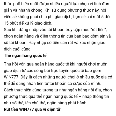
thức phổ biến nhất được nhiều người lựa chọn vì tính đơn
giản và nhanh chóng. Khi sử dụng phương thức này, hội
viên sẽ không phải chịu phí giao dịch, bạn sẽ chỉ mất 5 đến
15 phút để xử lý giao dịch.
Sau khi đăng nhập vào tài khoản truy cập mục “rút tiền”,
chọn ngân hàng và điền thông tin của bạn bao gồm tên và
số tài khoản. Hãy nhập số tiền cần rút và xác nhận giao
dịch cuối cùng.
Thẻ ngân hàng quốc tế
Thu hồi vốn qua ngân hàng quốc tế khi người chơi muốn
giao dịch từ các sòng bài trực tuyến quốc tế bao gồm
WIN777. Đây là cách những người chơi ở nhiều quốc gia có
thể dễ dàng nhận tiền từ tài khoản cá cược của mình.
Cách thực hiện cũng tương tự như ngân hàng nội địa, chọn
phương thức qua thẻ ngân hàng quốc tế – nhập thông tin
như số thẻ, tên chủ thẻ, ngân hàng phát hành.
Rút tiền WIN777 qua ví điện tử