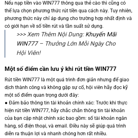
Nếu nạp tiền vào WIN777 thông qua thẻ cào thì cũng có
thể lựa chọn phương thức rút tiền qua cách này. Tuy nhiên,
phương thức này chỉ áp dụng cho trường hợp nhất định và
có giới hạn về số tiền rút và tần suất sử dụng.
>>> Xem Thêm Nội Dung:
Khuyến Mãi
WIN777
– Thưởng Lớn Mỗi Ngày Cho
Hội Viên!
Một số điểm cần lưu ý khi rút tiền WIN777
Rút tiền WIN777 là một quá trình đơn giản nhưng để giao
dịch thành công và không gặp sự cố, hội viên hãy đọc kỹ
một số điểm quan trọng dưới đây:
● Đảm bảo thông tin tài khoản chính xác: Trước khi thực
hiện rút tiền WIN777, hãy chắc chắn thông tin tài khoản
của bạn cập nhật chính xác bao gồm: số tài khoản ngân
hàng, số điện thoại, và email. Điều này sẽ giúp quá trình
diễn ra thuận lợi và nhanh chóng hơn rất nhiều.