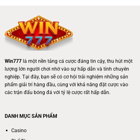
Win777
là một nền tảng cá cược đáng tin cậy, thu hút một
lượng lớn người chơi nhờ vào sự hấp dẫn và tính chuyên
nghiệp. Tại đây, bạn sẽ có cơ hội trải nghiệm những sản
phẩm giải trí hàng đầu, cùng với khả năng đặt cược vào
các trận đấu bóng đá với tỷ lệ cược rất hấp dẫn.
DANH MỤC SẢN PHẨM
Casino