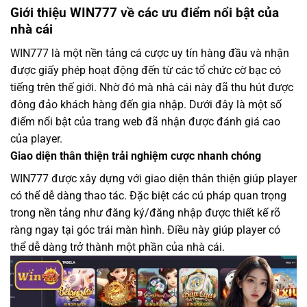
Giới thiệu WIN777 về các ưu điểm nổi bật của
nhà cái
WIN777 là một nền tảng cá cược uy tín hàng đầu và nhận
được giấy phép hoạt động đến từ các tổ chức cờ bạc có
tiếng trên thế giới. Nhờ đó mà nhà cái này đã thu hút được
đông đảo khách hàng đến gia nhập. Dưới đây là một số
điểm nổi bật của trang web đã nhận được đánh giá cao
của player.
Giao diện thân thiện trải nghiệm cược nhanh chóng
WIN777 được xây dựng với giao diện thân thiện giúp player
có thể dễ dàng thao tác. Đặc biệt các cú pháp quan trọng
trong nền tảng như đăng ký/đăng nhập được thiết kế rõ
ràng ngay tại góc trái màn hình. Điều này giúp player có
thể dễ dàng trở thành một phần của nhà cái.