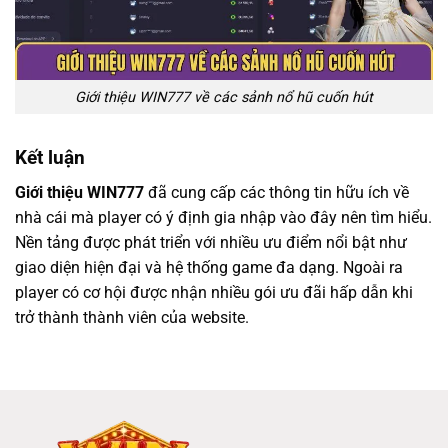
Giới thiệu WIN777 về các sảnh nổ hũ cuốn hút
Kết luận
Giới thiệu WIN777
đã cung cấp các thông tin hữu ích về
nhà cái mà player có ý định gia nhập vào đây nên tìm hiểu.
Nền tảng được phát triển với nhiều ưu điểm nổi bật như
giao diện hiện đại và hệ thống game đa dạng. Ngoài ra
player có cơ hội được nhận nhiều gói ưu đãi hấp dẫn khi
trở thành thành viên của website.