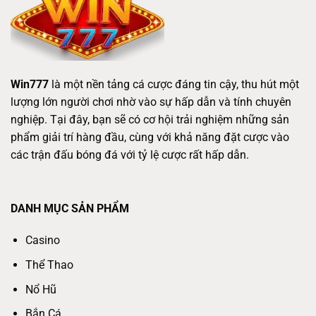
Win777
là một nền tảng cá cược đáng tin cậy, thu hút một
lượng lớn người chơi nhờ vào sự hấp dẫn và tính chuyên
nghiệp. Tại đây, bạn sẽ có cơ hội trải nghiệm những sản
phẩm giải trí hàng đầu, cùng với khả năng đặt cược vào
các trận đấu bóng đá với tỷ lệ cược rất hấp dẫn.
DANH MỤC SẢN PHẨM
Casino
Thể Thao
Nổ Hũ
Bắn Cá