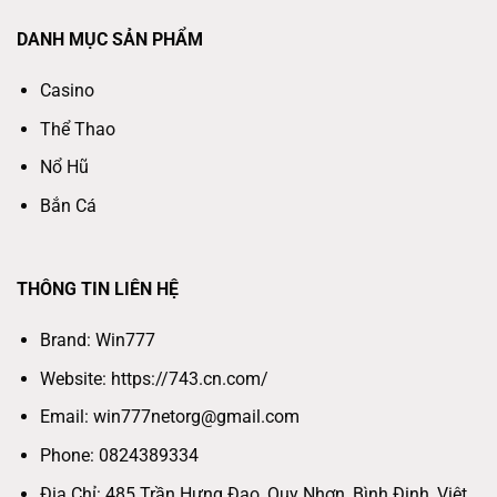
DANH MỤC SẢN PHẨM
Casino
Thể Thao
Nổ Hũ
Bắn Cá
THÔNG TIN LIÊN HỆ
Brand:
Win777
Website: https://743.cn.com/
Email:
win777netorg@gmail.com
Phone: 0824389334
Địa Chỉ: 485 Trần Hưng Đạo, Quy Nhơn, Bình Định, Việt